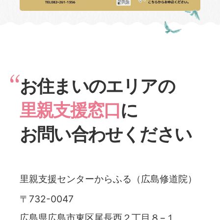
お
住
まいの
エリア
の
里親支援窓口
に
お
問
い
合
わせください
里親支援センターからふる（広島修道院）
〒732-0047
広島県広島市東区尾長西２丁目８−１