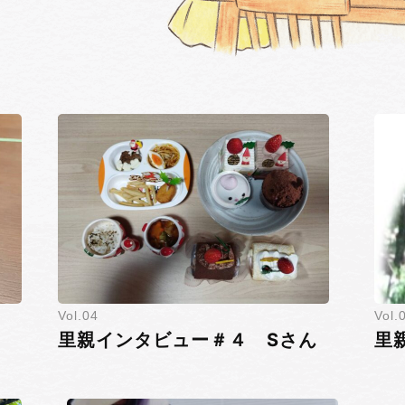
4
里親インタビュー＃４ Sさん
里