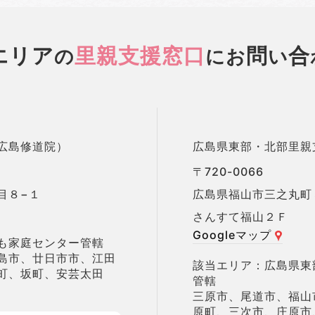
エリア
里親支援窓口
問
合
の
に
お
い
広島修道院）
広島県東部・北部里親
〒720-0066
目８−１
広島県福山市三之丸町
さんすて福山２Ｆ
Googleマップ
も家庭センター管轄
島市、廿日市市、江田
広島県東
町、坂町、安芸太田
管轄
三原市、尾道市、福山
原町、三次市、庄原市